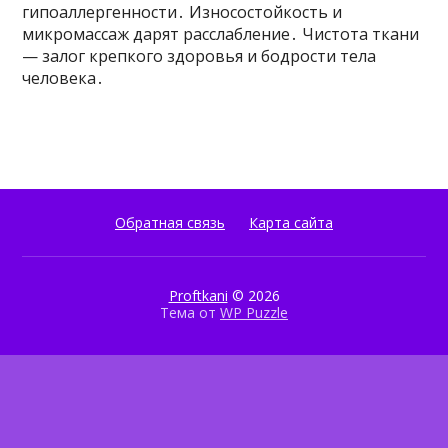
гипоаллергенности․ Износостойкость и
микромассаж дарят расслабление․ Чистота ткани
— залог крепкого здоровья и бодрости тела
человека․
Обратная связь
Карта сайта
Proftkani
© 2026
Тема от
WP Puzzle