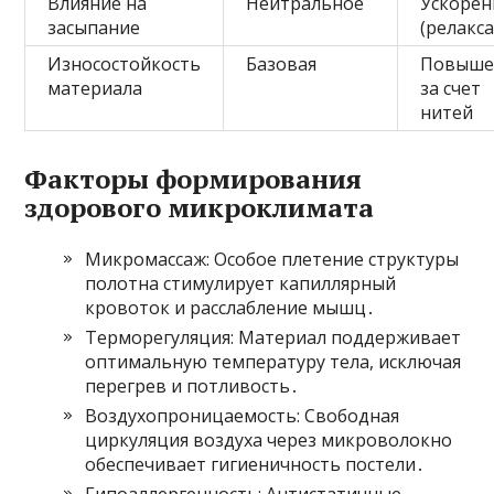
Влияние на
Нейтральное
Ускорен
засыпание
(релакс
Износостойкость
Базовая
Повыше
материала
за счет
нитей
Факторы формирования
здорового микроклимата
Микромассаж: Особое плетение структуры
полотна стимулирует капиллярный
кровоток и расслабление мышц․
Терморегуляция: Материал поддерживает
оптимальную температуру тела, исключая
перегрев и потливость․
Воздухопроницаемость: Свободная
циркуляция воздуха через микроволокно
обеспечивает гигиеничность постели․