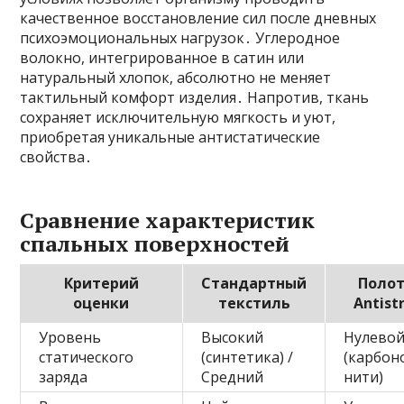
качественное восстановление сил после дневных
психоэмоциональных нагрузок․ Углеродное
волокно, интегрированное в сатин или
натуральный хлопок, абсолютно не меняет
тактильный комфорт изделия․ Напротив, ткань
сохраняет исключительную мягкость и уют,
приобретая уникальные антистатические
свойства․
Сравнение характеристик
спальных поверхностей
Критерий
Стандартный
Поло
оценки
текстиль
Antist
Уровень
Высокий
Нулево
статического
(синтетика) /
(карбон
заряда
Средний
нити)